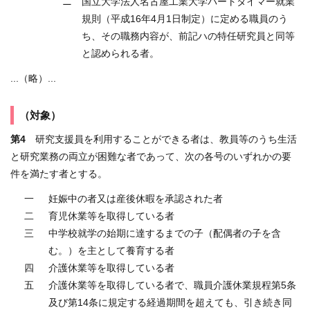
ニ
国立大学法人名古屋工業大学パートタイマー就業
規則（平成16年4月1日制定）に定める職員のう
ち、その職務内容が、前記ハの特任研究員と同等
と認められる者。
...（略）...
（対象）
第4
研究支援員を利用することができる者は、教員等のうち生活
と研究業務の両立が困難な者であって、次の各号のいずれかの要
件を満たす者とする。
一
妊娠中の者又は産後休暇を承認された者
二
育児休業等を取得している者
三
中学校就学の始期に達するまでの子（配偶者の子を含
む。）を主として養育する者
四
介護休業等を取得している者
五
介護休業等を取得している者で、職員介護休業規程第5条
及び第14条に規定する経過期間を超えても、引き続き同