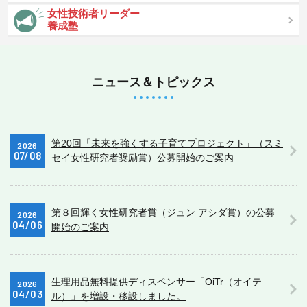
女性技術者リーダー
養成塾
ニュース＆トピックス
第20回「未来を強くする子育てプロジェクト」（スミ
2026
07/08
セイ女性研究者奨励賞）公募開始のご案内
第８回輝く女性研究者賞（ジュン アシダ賞）の公募
2026
04/06
開始のご案内
生理用品無料提供ディスペンサー「OiTr（オイテ
2026
04/03
ル）」を増設・移設しました。