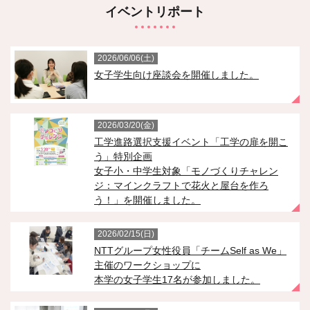
イベントリポート
2026/06/06(土)
女子学生向け座談会を開催しました。
2026/03/20(金)
工学進路選択支援イベント「工学の扉を開こ
う」特別企画
女子小・中学生対象「モノづくりチャレン
ジ：マインクラフトで花火と屋台を作ろ
う！」を開催しました。
2026/02/15(日)
NTTグループ女性役員「チームSelf as We」
主催のワークショップに
本学の女子学生17名が参加しました。