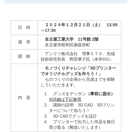
２０２４年１２月２１日（土） 13:00
日 時
～17:30
名古屋工業大学 11号館 2階
場 所
名古屋市昭和区御器所町
アンリツ株式会社 理事ＣＴＯ、先端
講 師
技術研究所長 野田華子氏（本学OG）
モノづくりチャレンジ「3Dプリンター
でオリジナルグッズを作ろう！」
ものづくりの企画から完成までを体験
していただきます。
グッズをデッサン
（事前に提出）
内 容
※詳細は下記参照
講師の説明 3D CAD、3Dプリン
ターについて知ろう！
3D CADでグッズを設計
プリンターで出力した作品を後日
受け取る（郵送いたします）