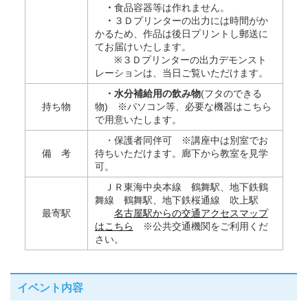
・
食品容器等は作れません。
・
３Ｄプリンターの出力には時間がか
かるため、作品は後日プリントし郵送に
てお届けいたします。
※３Ｄプリンターの出力デモンスト
レーションは、当日ご覧いただけます。
・水分補給用の飲み物
(フタのできる
持ち物
物) ※パソコン等、必要な機器はこちら
で用意いたします。
・保護者同伴可 ※講座中は別室でお
備 考
待ちいただけます。廊下から教室を見学
可。
ＪＲ東海中央本線 鶴舞駅、地下鉄鶴
舞線 鶴舞駅、地下鉄桜通線 吹上駅
最寄駅
名古屋駅からの交通アクセスマップ
はこちら
※公共交通機関をご利用くだ
さい。
イベント内容