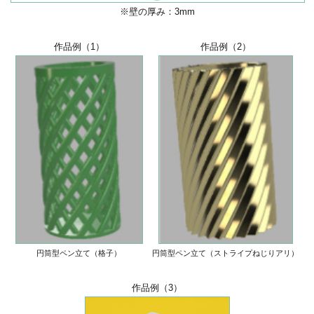
※壁の厚み：3mm
作品例（1）
作品例（2）
円筒型ペン立て（格子）
円筒型ペン立て（ストライプねじりアリ）
作品例（3）