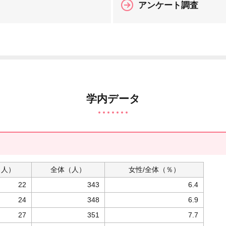
アンケート調査
保育所情報
学内データ
（人）
全体
（人）
女性/
全体（％）
22
343
6.4
24
348
6.9
27
351
7.7