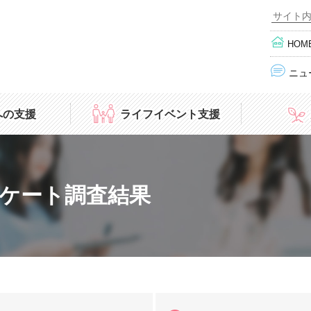
HOM
ニュ
への支援
ライフイベント支援
ケート調査結果
究者）
モノづくり