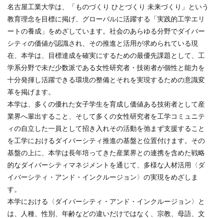
名古屋工業大学は、「ものづくり ひとづくり 未来づくり」という
教育理念を目標に掲げ、グローバルに活躍する「実践的工学エリ
ートの養成」をめざしています。社会のあらゆる分野でダイバー
シティの価値が認識され、その推進と活用が求められている現
在、本学は、目標達成を確実にするための最優先課題として、工
学系分野で未だ少数派である女性研究者・技術者が個性と能力を
十分発揮し活躍できる環境の整備とそれを実現するための意識変
革を掲げます。
本学は、多くの優れた女子学生を育成し価値ある技術者として産
業界へ輩出すること、そして多くの女性研究者を工学コミュニテ
ィの自立した一員として招き入れその活動を弛まず支援すること
を工学におけるダイバーシティ推進の基盤と位置付けます。その
基盤の上に、本学は長年培ってきた産業界との連携を含めた戦略
的なダイバーシティマネジメントを通じて、多様な人材活用〈ダ
イバーシティ・アンド・インクルージョン〉の実現をめざしま
す。
本学における〈ダイバーシティ・アンド・インクルージョン〉と
は、人種、性別、年齢などの違いだけではなく、宗教、母語、文