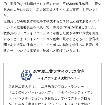
的、実践的な行動指針として示すため、平成30年5月30日に、愛知
県内の大学に先駆け「名古屋工業大学イクボス宣言」を行いまし
た。
役員および教職員管理職等で構成する全学的な組織であるダイバ
ーシティ推進委員会を代表して、委員長(学長)が署名しました。
教職員のワークライフバランスに考慮した働きやすい環境を促進
することにより、イノベーション創出に繋がるとともに、教育機
関である大学の使命として、イクボスの精神を学生への教育に反
映させ、ひいては産業界、地域へと拡げていきます。
名古屋工業大学イクボス宣言
～イクボスより次世代へ！～
名古屋工業大学は、「工学教育のフロントランナー」、
「工学のイノベーションハブ」、「ダイバーシティ・アン
ド・インクルージョン」を目指し、すべてのトップ自ら
が、仕事を充実させながらプライベートライフも大切に