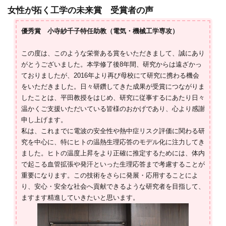
女性が拓く工学の未来賞 受賞者の声
優秀賞 小寺紗千子特任助教（電気・機械工学専攻）
この度は、このような栄誉ある賞をいただきまして、誠にあり
がとうございました。本学修了後8年間、研究からは遠ざかっ
ておりましたが、2016年より再び母校にて研究に携わる機会
をいただきました。日々研鑽してきた成果が受賞につながりま
したことは、平田教授をはじめ、研究に従事するにあたり日々
温かくご支援いただいている皆様のおかげであり、心より感謝
申し上げます。
私は、これまでに電波の安全性や熱中症リスク評価に関わる研
究を中心に、特にヒトの温熱生理応答のモデル化に注力してき
ました。ヒトの温度上昇をより正確に推定するためには、体内
で起こる血管拡張や発汗といった生理応答まで考慮することが
重要になります。この技術をさらに発展・応用することによ
り、安心・安全な社会へ貢献できるような研究者を目指して、
ますます精進していきたいと思います。