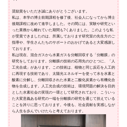
奨励賞をいただき誠にありがとうございます。
私は、本学の博士前期課程を修了後、社会人になってから博士
後期課程に改めて進学しました。その間には、実験や研究とい
った業務から離れていた期間も?くありました。このような私
が受賞できましたのは、所属しております研究室の先生方のご
指導や、学生さんたちのサポートのおかげであると大変感謝し
ております。
私は現在、混合ガスから水素ガスを分離回収する「分離膜」の
研究をしております。分離膜の技術の応用先のひとつに、「人
工光合成」があります。この技術は、植物と同じ反応を人工的
に再現する技術であり、太陽光エネルギーを使って水を水素と
酸素に分解し、分離回収された水素と二酸化炭素から有機化合
物を合成します。人工光合成の技術は、環境問題の解決を目的
とした水素社会の実現の一環として研究されており、こういっ
た大変意義ある研究の一端を分離膜の研究を通じて担えている
ことを誇りに思っております。今後も、社会貢献を実感しなが
ら人生を歩んでいけたらと考えております。