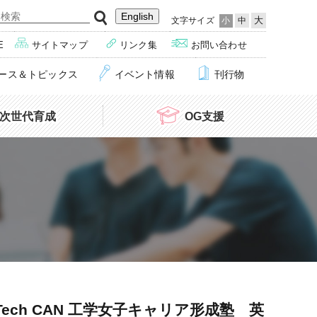
English
大
文字サイズ
小
中
E
サイトマップ
リンク集
お問い合わせ
ース＆トピックス
イベント情報
刊行物
次世代育成
OG支援
チャレンジ
】NITech CAN 工学女子キャリア形成塾 英