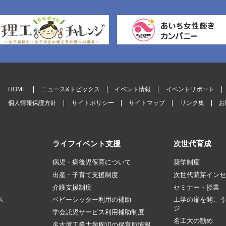
HOME
ニュース&トピックス
イベント情報
イベントリポート
個人情報保護方針
サイトポリシー
サイトマップ
リンク集
お
ライフイベント支援
次世代育成
病児・病後児保育について
奨学制度
出産・子育て支援制度
次世代萌芽インセ
介護支援制度
セミナー・授業
ス
ベビーシッター利用の補助
工学の扉を開こう
）
ジ
学会託児サービス利用補助制度
名工大の勧め
名古屋工業大学周辺の
保育所情報